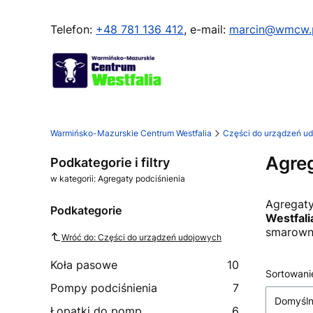
Telefon:
+48 781 136 412
, e-mail:
marcin@wmcw.
Warmińsko-Mazurskie Centrum Westfalia
Części do urządzeń u
Agreg
Podkategorie i filtry
w kategorii: Agregaty podciśnienia
Agregaty
Podkategorie
Westfali
smarowni
Wróć do: Części do urządzeń udojowych
Koła pasowe
10
Lista
Sortowani
Pompy podciśnienia
7
Domyśl
Łopatki do pomp
6