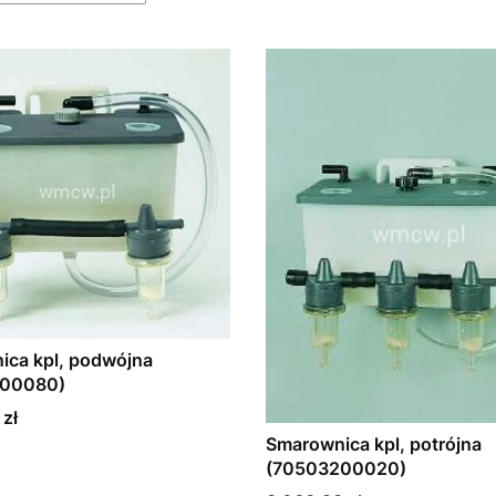
ica kpl, podwójna
200080)
 zł
Smarownica kpl, potrójna
(70503200020)