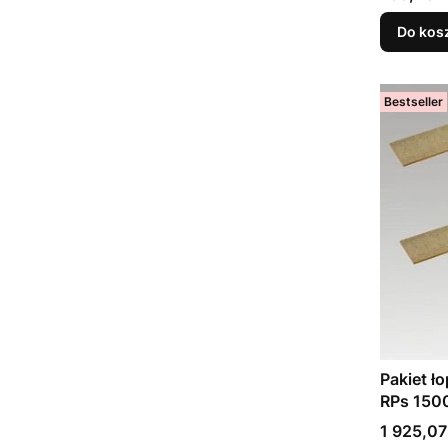
Do kos
Bestseller
Pakiet 
RPs 150
(704399
Cena
1 925,07