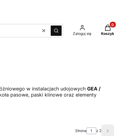
Produkty w kos
Wyczyść
Szukaj
Zaloguj się
Koszyk
próżniowego w instalacjach udojowych
GEA /
 koła pasowe, paski klinowe oraz elementy
Strona
z 2
Następne pro