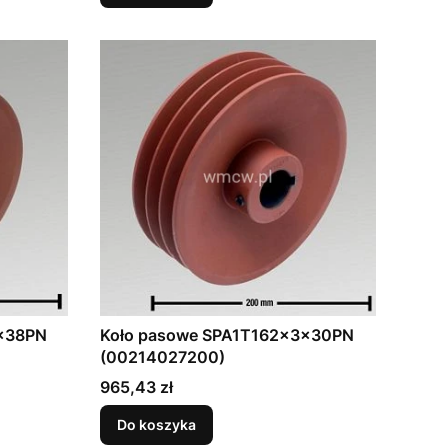
x38PN
Koło pasowe SPA1T162x3x30PN
(00214027200)
Cena
965,43 zł
Do koszyka