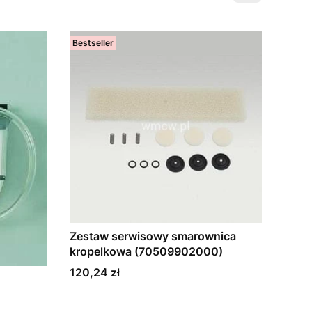
Bestseller
Zestaw serwisowy smarownica
kropelkowa (70509902000)
Cena
120,24 zł