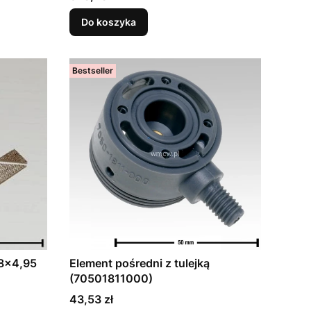
Do koszyka
Bestseller
,8x4,95
Element pośredni z tulejką
(70501811000)
Cena
43,53 zł