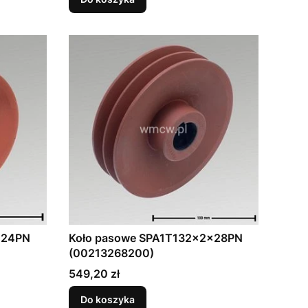
x24PN
Koło pasowe SPA1T132x2x28PN
(00213268200)
Cena
549,20 zł
Do koszyka