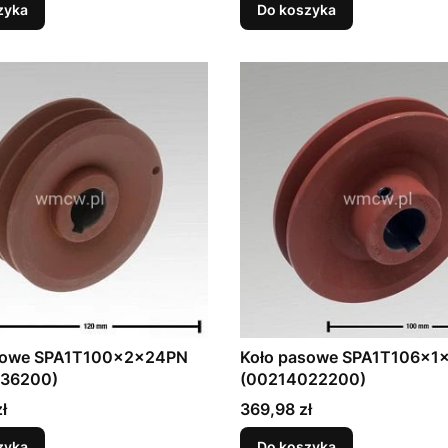
zyka
Do koszyka
sowe SPA1T100x2x24PN
Koło pasowe SPA1T106x1
36200)
(00214022200)
Cena
ł
369,98 zł
zyka
Do koszyka