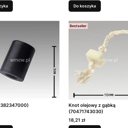
zyka
Do koszyka
Bestseller
0382347000)
Knot olejowy z gąbką
(70471743030)
Cena
18,21 zł