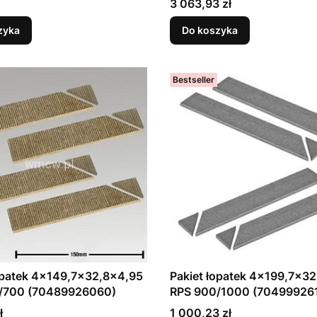
Cena
3 063,93 zł
zyka
Do koszyka
Bestseller
opatek 4x149,7x32,8x4,95
Pakiet łopatek 4x199,7x3
/700 (70489926060)
RPS 900/1000 (70499926
Cena
ł
1 000,23 zł