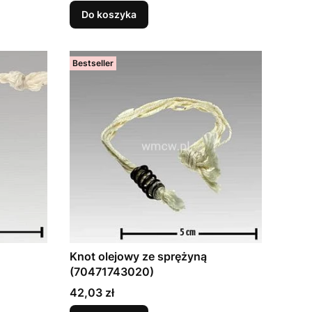
Do koszyka
Bestseller
Knot olejowy ze sprężyną
(70471743020)
Cena
42,03 zł