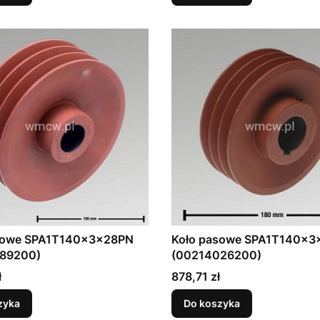
sowe SPA1T140x3x28PN
Koło pasowe SPA1T140x3
89200)
(00214026200)
Cena
ł
878,71 zł
zyka
Do koszyka