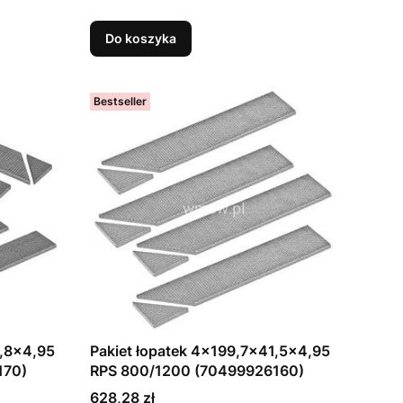
Do koszyka
Bestseller
2,8x4,95
Pakiet łopatek 4x199,7x41,5x4,95
170)
RPS 800/1200 (70499926160)
Cena
628,28 zł