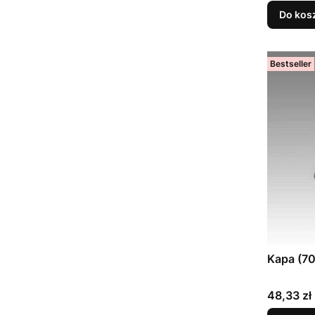
Do kos
Bestseller
Kapa (7
Cena
48,33 zł