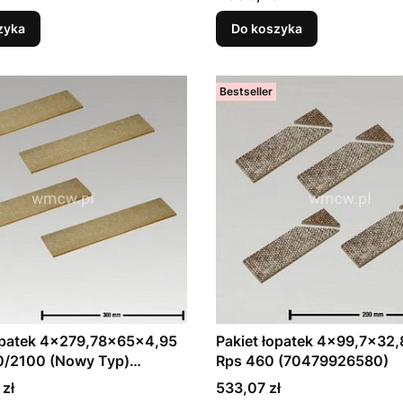
zyka
Do koszyka
Bestseller
łopatek 4x279,78x65x4,95
Pakiet łopatek 4x99,7x32
0/2100 (Nowy Typ)
Rps 460 (70479926580)
26040)
Cena
 zł
533,07 zł