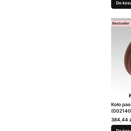
Do kos
Bestseller
Koło pa
(002140
Cena
384,44 z
Do kos