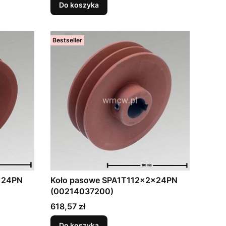
Do koszyka
Bestseller
x24PN
Koło pasowe SPA1T112x2x24PN
(00214037200)
Cena
618,57 zł
Do koszyka