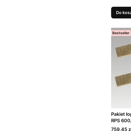
Do kos
Bestseller
Pakiet ł
RPS 600
Cena
759,45 z