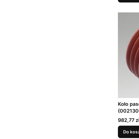
Koło pa
(002130
Cena
982,77 z
Do kos