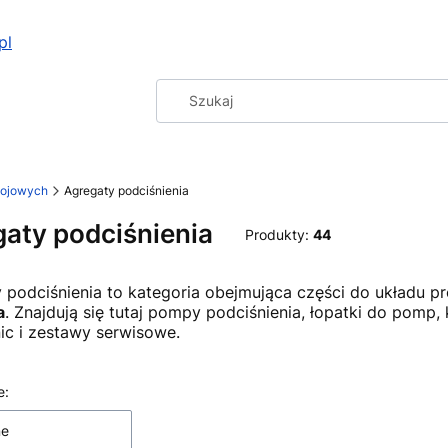
pl
dojowych
Agregaty podciśnienia
aty podciśnienia
Produkty:
44
 podciśnienia to kategoria obejmująca części do układu 
a
. Znajdują się tutaj pompy podciśnienia, łopatki do pomp,
c i zestawy serwisowe.
 produktów
e:
ne