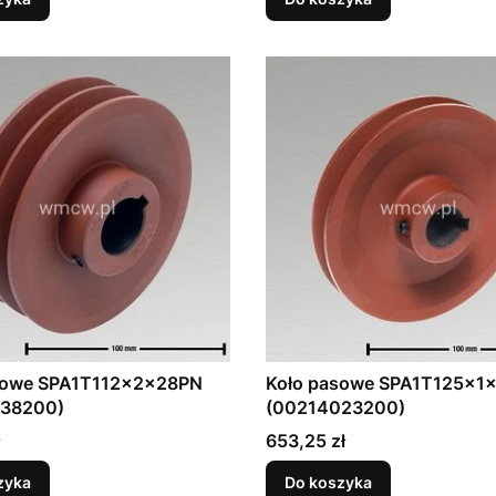
sowe SPA1T112x2x28PN
Koło pasowe SPA1T125x1
38200)
(00214023200)
Cena
653,25 zł
zyka
Do koszyka