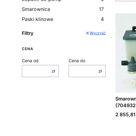
Smarownica
17
Paski klinowe
4
Filtry
Wyczyść
CENA
Cena od
Cena do
zł
zł
Smarown
(70493
Cena
2 855,81