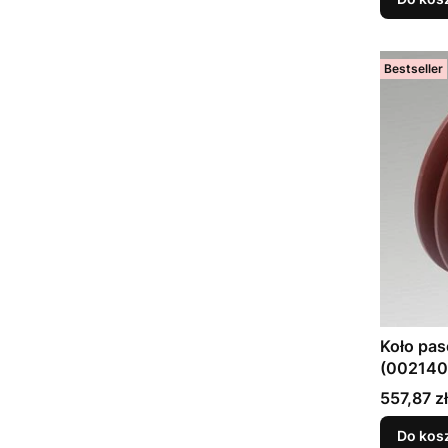
Bestseller
Koło pa
(002140
Cena
557,87 zł
Do kos