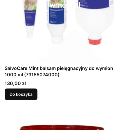
SalvoCare Mint balsam pielęgnacyjny do wymion
1000 ml (73155074000)
Cena
130,00 zł
Do koszyka