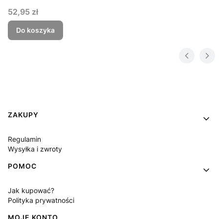
Cena
52,95 zł
Do koszyka
Linki w stopce
ZAKUPY
Regulamin
Wysyłka i zwroty
POMOC
Jak kupować?
Polityka prywatności
MOJE KONTO