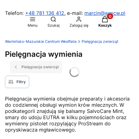
Telefon:
+48 781 136 412
, e-mail:
marcin@wmcw.pl
Produkty w koszy
Otwórz wyszukiwarkę
Menu
Szukaj
Zaloguj się
Koszyk
Warmińsko-Mazurskie Centrum Westfalia
Pielęgnacja zwierząt
Pielęgnacja wymienia
Pielęgnacja zwierząt
Filtry
Pielęgnacja wymienia obejmuje preparaty i akcesoria
do codziennej obsługi wymion krów mlecznych. W
podkategorii znajdują się balsamy SalvoCare Mint,
smary do udoju EUTRA w kilku pojemnościach oraz
wymienny pistolet rozpylający ProStream do
opryskiwacza mgławicowego.