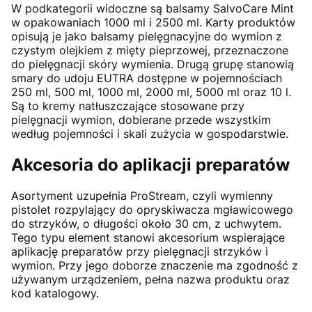
W podkategorii widoczne są balsamy SalvoCare Mint
w opakowaniach 1000 ml i 2500 ml. Karty produktów
opisują je jako balsamy pielęgnacyjne do wymion z
czystym olejkiem z mięty pieprzowej, przeznaczone
do pielęgnacji skóry wymienia. Drugą grupę stanowią
smary do udoju EUTRA dostępne w pojemnościach
250 ml, 500 ml, 1000 ml, 2000 ml, 5000 ml oraz 10 l.
Są to kremy natłuszczające stosowane przy
pielęgnacji wymion, dobierane przede wszystkim
według pojemności i skali zużycia w gospodarstwie.
Akcesoria do aplikacji preparatów
Asortyment uzupełnia ProStream, czyli wymienny
pistolet rozpylający do opryskiwacza mgławicowego
do strzyków, o długości około 30 cm, z uchwytem.
Tego typu element stanowi akcesorium wspierające
aplikację preparatów przy pielęgnacji strzyków i
wymion. Przy jego doborze znaczenie ma zgodność z
używanym urządzeniem, pełna nazwa produktu oraz
kod katalogowy.