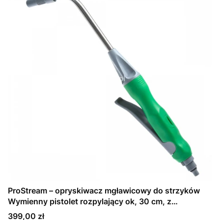
ProStream – opryskiwacz mgławicowy do strzyków
Wymienny pistolet rozpylający ok, 30 cm, z
uchwytem (73150822000)
Cena
399,00 zł