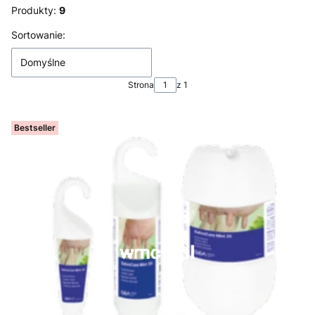
Produkty:
9
Lista produktów
Sortowanie:
Domyślne
Strona
z 1
Bestseller