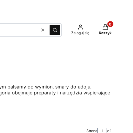
Produkty w kos
Wyczyść
Szukaj
Zaloguj się
Koszyk
tym balsamy do wymion, smary do udoju,
ria obejmuje preparaty i narzędzia wspierające
Strona
z 1