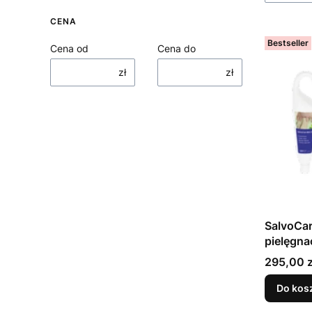
CENA
Bestseller
Cena od
Cena do
zł
zł
SalvoCare Mint 2
pielęgna
(731506
Cena
295,00 z
Do kos