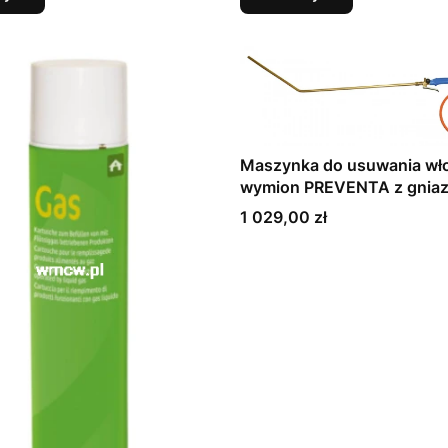
Maszynka do usuwania wło
wymion PREVENTA z gnia
podłączenia naboju z gaz
Cena
1 029,00 zł
(15676)