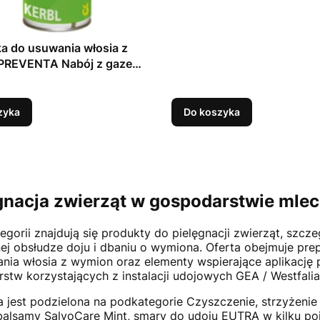
a do usuwania włosia z
PREVENTA Nabój z gazem
utan 340 gr, (600ml)
zyka
Do koszyka
gnacja zwierząt w gospodarstwie mle
tegorii znajdują się produkty do pielęgnacji zwierząt, szc
ej obsłudze doju i dbaniu o wymiona. Oferta obejmuje prep
nia włosia z wymion oraz elementy wspierające aplikację 
stw korzystających z instalacji udojowych GEA / Westfali
a jest podzielona na podkategorie Czyszczenie, strzyżenie
 balsamy SalvoCare Mint, smary do udoju EUTRA w kilku 