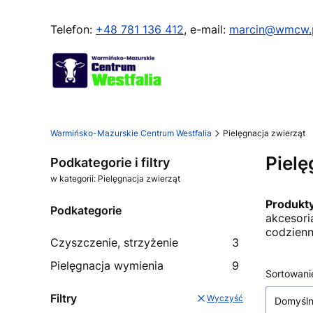
Telefon:
+48 781 136 412
, e-mail:
marcin@wmcw.
Warmińsko-Mazurskie Centrum Westfalia
Pielęgnacja zwierząt
Pielę
Podkategorie i filtry
w kategorii: Pielęgnacja zwierząt
Produkty
Podkategorie
akcesori
codzienn
Czyszczenie, strzyżenie
3
Pielęgnacja wymienia
9
Lista
Sortowani
Filtry
Wyczyść
Domyśl