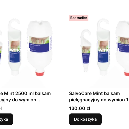
Bestseller
500 ml balsam
SalvoCare Mint balsam
cyjny do wymion
pielęgnacyjny do wymion 
15000)
(73155074000)
Cena
ł
130,00 zł
zyka
Do koszyka