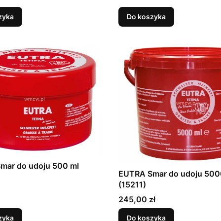
zyka
Do koszyka
mar do udoju 500 ml
EUTRA Smar do udoju 500
(15211)
Cena
245,00 zł
zyka
Do koszyka