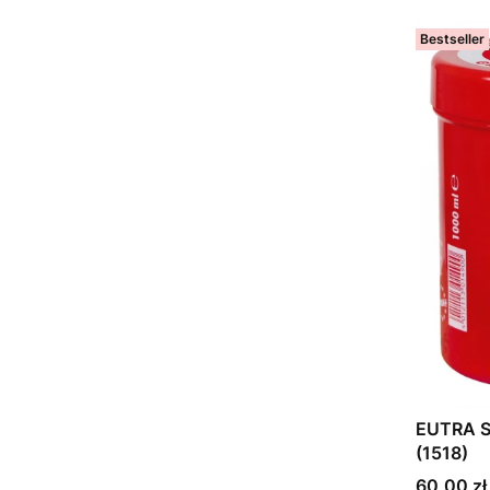
Bestseller
EUTRA S
(1518)
Cena
60,00 zł