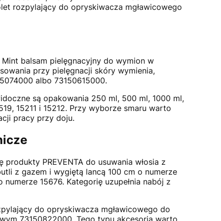
olet rozpylający do opryskiwacza mgławicowego
e Mint balsam pielęgnacyjny do wymion w
owania przy pielęgnacji skóry wymienia,
55074000 albo 73150615000.
idoczne są opakowania 250 ml, 500 ml, 1000 ml,
1519, 15211 i 15212. Przy wyborze smaru warto
ji pracy przy doju.
nicze
się produkty PREVENTA do usuwania włosia z
tli z gazem i wygiętą lancą 100 cm o numerze
 numerze 15676. Kategorię uzupełnia nabój z
rozpylający do opryskiwacza mgławicowego do
gowym 73150822000. Tego typu akcesoria warto