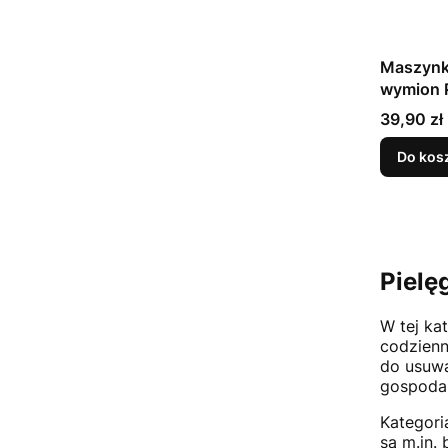
Maszynk
wymion 
propan/b
Cena
39,90 zł
(15683)
Do kos
Pielę
W tej ka
codzienn
do usuwa
gospodar
Kategori
są m.in.