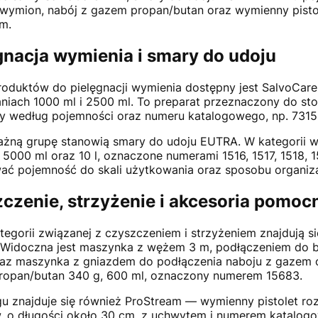
 wymion, nabój z gazem propan/butan oraz wymienny pist
m.
gnacja wymienia i smary do udoju
oduktów do pielęgnacji wymienia dostępny jest SalvoCar
iach 1000 ml i 2500 ml. To preparat przeznaczony do stos
y według pojemności oraz numeru katalogowego, np. 731
żną grupę stanowią smary do udoju EUTRA. W kategorii w
 5000 ml oraz 10 l, oznaczone numerami 1516, 1517, 1518, 
ć pojemność do skali użytkowania oraz sposobu organizac
czenie, strzyżenie i akcesoria pomoc
egorii związanej z czyszczeniem i strzyżeniem znajdują 
Widoczna jest maszynka z wężem 3 m, podłączeniem do bu
az maszynka z gniazdem do podłączenia naboju z gazem o
ropan/butan 340 g, 600 ml, oznaczony numerem 15683.
ngu znajduje się również ProStream — wymienny pistolet 
, o długości około 30 cm, z uchwytem i numerem katalo