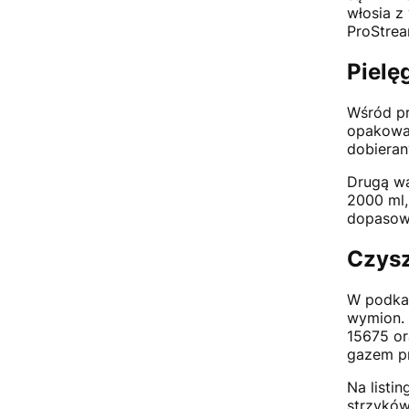
włosia z
ProStrea
Pielę
Wśród pr
opakowan
dobieran
Drugą wa
2000 ml,
dopasowa
Czysz
W podkat
wymion. 
15675 or
gazem p
Na listi
strzyków