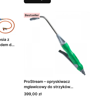
Bestseller
sia z
zdem do
em
ProStream – opryskiwacz
mgławicowy do strzyków
Wymienny pistolet rozpylający ok,
Cena
399,00 zł
30 cm, z uchwytem
(73150822000)