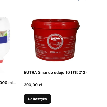
EUTRA Smar do udoju 10 l (15212)
1000 ml
Cena
390,00 zł
Do koszyka