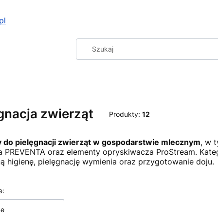
pl
gnacja zwierząt
Produkty:
12
 do pielęgnacji zwierząt w gospodarstwie mlecznym
, w 
a PREVENTA oraz elementy opryskiwacza ProStream. Katego
ą higienę, pielęgnację wymienia oraz przygotowanie doju.
 produktów
e:
ne