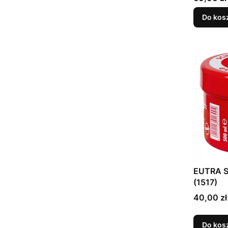
Do kos
EUTRA S
(1517)
Cena
40,00 zł
Do kos