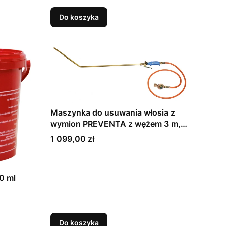
Do koszyka
Maszynka do usuwania włosia z
wymion PREVENTA z wężem 3 m,
podłączeniem do butli z gazem i
Cena
1 099,00 zł
wygiętą lancą (100 cm) (15675)
0 ml
Do koszyka