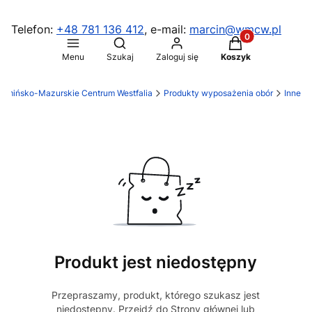
Telefon:
+48 781 136 412
, e-mail:
marcin@wmcw.pl
Produkty w koszy
Otwórz wyszukiwarkę
Menu
Szukaj
Zaloguj się
Koszyk
armińsko-Mazurskie Centrum Westfalia
Produkty wyposażenia obór
Inne
Produkt jest niedostępny
Przepraszamy, produkt, którego szukasz jest
niedostępny. Przejdź do Strony głównej lub