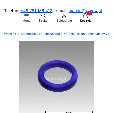
Telefon:
+48 781 136 412
, e-mail:
marcin@wmcw.pl
Produkty w koszy
Otwórz wyszukiwarkę
Menu
Szukaj
Zaloguj się
Koszyk
Warmińsko-Mazurskie Centrum Westfalia
Części do urządzeń udojowych