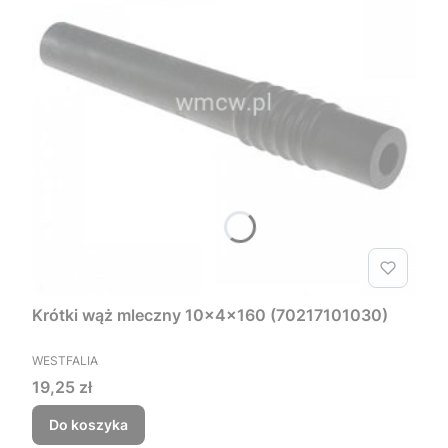
Krótki wąż mleczny 10x4x160 (70217101030)
PRODUCENT
WESTFALIA
Cena
19,25 zł
Do koszyka