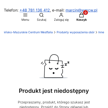
Telefon:
+48 781 136 412
, e-mail:
marcin@wmcw.pl
Produkty w koszy
Otwórz wyszukiwarkę
Menu
Szukaj
Zaloguj się
Koszyk
armińsko-Mazurskie Centrum Westfalia
Produkty wyposażenia obór
Inne
Produkt jest niedostępny
Przepraszamy, produkt, którego szukasz jest
niedostępny. Przejdź do Strony głównej lub