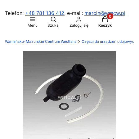
Telefon:
+48 781 136 412
, e-mail:
marcin@wmcw.pl
Produkty w koszy
Otwórz wyszukiwarkę
Menu
Szukaj
Zaloguj się
Koszyk
Warmińsko-Mazurskie Centrum Westfalia
Części do urządzeń udojowych