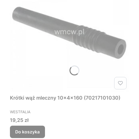
Krótki wąż mleczny 10x4x160 (70217101030)
PRODUCENT
WESTFALIA
Cena
19,25 zł
Do koszyka